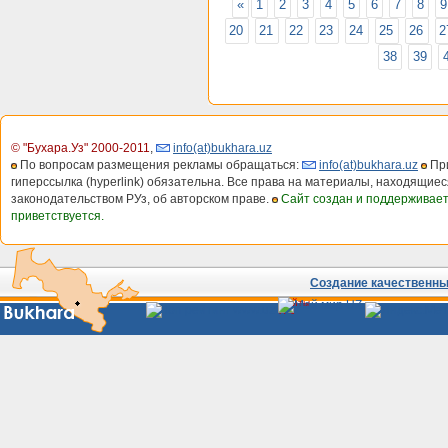
«
1
2
3
4
5
6
7
8
9
20
21
22
23
24
25
26
2
38
39
© "Бухара.Уз" 2000-2011
,
info(at)bukhara.uz
По вопросам размещения рекламы обращаться:
info(at)bukhara.uz
При
гиперссылка (hyperlink) обязательна. Все права на материалы, находящиес
законодательством РУз, об авторском праве.
Сайт создан и поддерживае
приветствуется.
Создание качественных
Сайты
Узбекистана