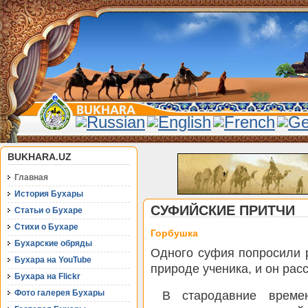
BUKHARA.UZ
Главная
История Бухары
СУФИЙСКИЕ ПРИТЧИ
Статьи о Бухаре
Стихи о Бухаре
Горбушка
Бухарские обряды
Одного суфия попросили р
Бухара на YouTube
природе ученика, и он рас
Бухара на Flickr
Фото галерея Бухары
В стародавние време