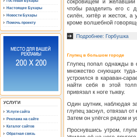
сокровищем и желавший 
Гостевая Бухары
чтобы разделить его с 
Настоящее Бухары
силён, хитёр и жесток, а
Новости Бухары
кроме волшебной говорящ
Помочь проекту
Подробнее: Горбушка
Глупец в большом городе
Глупец попал однажды в 
множество снующих туда-
устроился в караван-сарае
найти себя в этой толп
привязал к ноге тыкву.
УСЛУГИ
Один шутник, наблюдая за
глупец заснул, отвязал от 
Услуги сайта
Затем он улёгся рядом и у
Реклама на сайте
Каталог сайтов
Проснувшись утром, глуп
Обратная связь
Увидев её на ноге другого