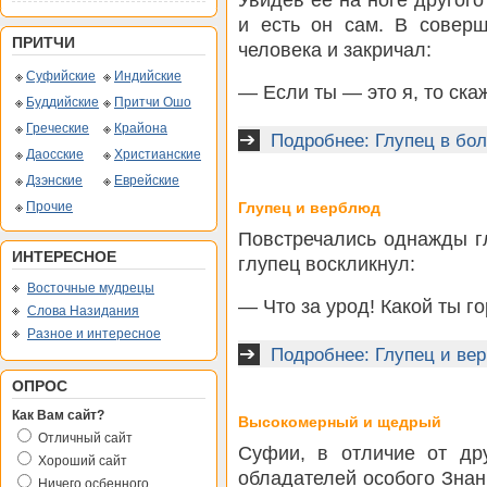
и есть он сам. В соверш
ПРИТЧИ
человека и закричал:
Суфийские
Индийские
— Если ты — это я, то скаж
Буддийские
Притчи Ошо
Греческие
Крайона
Подробнее: Глупец в бо
Даосские
Христианские
Дзэнские
Еврейские
Прочие
Глупец и верблюд
Повстречались однажды г
ИНТЕРЕСНОЕ
глупец воскликнул:
Восточные мудрецы
— Что за урод! Какой ты г
Слова Назидания
Разное и интересное
Подробнее: Глупец и ве
ОПРОС
Как Вам сайт?
Высокомерный и щедрый
Отличный сайт
Суфии, в отличие от др
Хороший сайт
обладателей особого Зна
Ничего осбенного