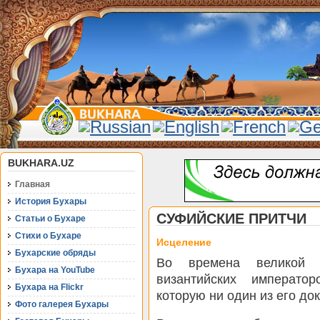
BUKHARA.UZ
Главная
История Бухары
СУФИЙСКИЕ ПРИТЧИ
Статьи о Бухаре
Стихи о Бухаре
Исцеление
Бухарские обряды
Во времена великой 
Бухара на YouTube
византийских императо
Бухара на Flickr
которую ни один из его до
Фото галерея Бухары