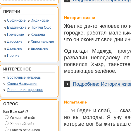
ПРИТЧИ
История жизни
Суфийские
Индийские
Жил когда-то человек по
Буддийские
Притчи Ошо
городке, работал маленьк
Греческие
Крайона
что он окончит свои дни и
Даосские
Христианские
Дзэнские
Еврейские
Однажды Моджуд прогул
Прочие
развалин неподалёку от
появился Хызр, таинств
ИНТЕРЕСНОЕ
мерцающее зелёное.
Восточные мудрецы
Подробнее: История жиз
Слова Назидания
Разное и интересное
Испытание
ОПРОС
— Я беден и слаб, — сказ
Как Вам сайт?
но вы молоды. Я учу ва
Отличный сайт
которые мог бы жить ваш с
Хороший сайт
Ничего осбенного