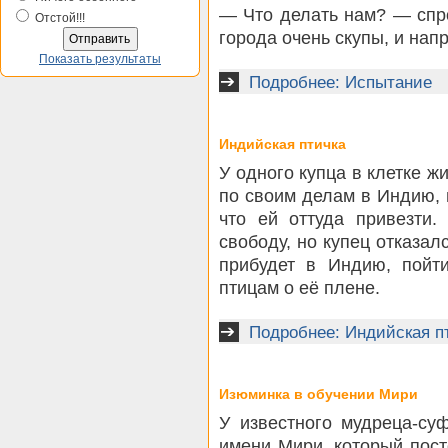
— Что делать нам? — спр
Отстой!!!
города очень скупы, и нап
Показать результаты
Подробнее: Испытание
Индийская птичка
У одного купца в клетке ж
по своим делам в Индию, н
что ей оттуда привезти.
свободу, но купец отказалс
прибудет в Индию, пойт
птицам о её плене.
Подробнее: Индийская п
Изюминка в обучении Мири
У известного мудреца-с
имени Мири, который пос