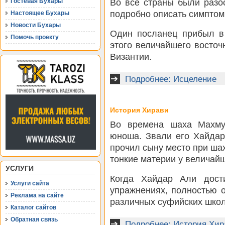
Во все страны были разо
Гостевая Бухары
подробно описать симптом
Настоящее Бухары
Новости Бухары
Один посланец прибыл в 
Помочь проекту
этого величайшего восточ
Византии.
Подробнее: Исцеление
История Хирави
Во времена шаха Махмуд
юноша. Звали его Хайдар
прочил сыну место при шах
тонкие материи у величай
УСЛУГИ
Когда Хайдар Али дост
Услуги сайта
упражнениях, полностью 
Реклама на сайте
различных суфийских школ,
Каталог сайтов
Обратная связь
Подробнее: История Хир