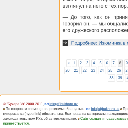
взглянул на него с тех пор,
— До того, как он прин
говорил он, — мы общались
его дружеского расположе
Подробнее: Изюминка в
«
1
2
3
4
5
6
7
8
9
20
21
22
23
24
25
26
2
38
39
© "Бухара.Уз" 2000-2011
,
info(at)bukhara.uz
По вопросам размещения рекламы обращаться:
info(at)bukhara.uz
При
гиперссылка (hyperlink) обязательна. Все права на материалы, находящиес
законодательством РУз, об авторском праве.
Сайт создан и поддерживае
приветствуется.