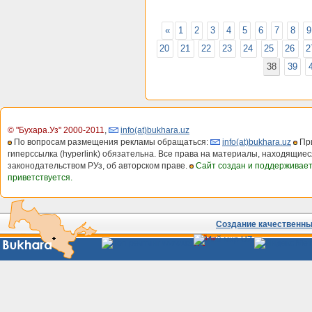
«
1
2
3
4
5
6
7
8
9
20
21
22
23
24
25
26
2
38
39
© "Бухара.Уз" 2000-2011
,
info(at)bukhara.uz
По вопросам размещения рекламы обращаться:
info(at)bukhara.uz
При
гиперссылка (hyperlink) обязательна. Все права на материалы, находящиес
законодательством РУз, об авторском праве.
Сайт создан и поддерживае
приветствуется.
Создание качественных
Сайты
Узбекистана