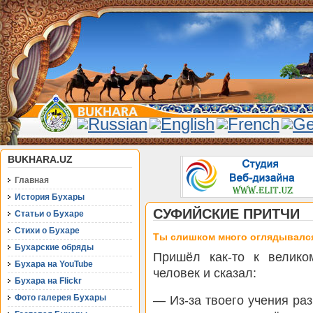
BUKHARA.UZ
Главная
История Бухары
СУФИЙСКИЕ ПРИТЧИ
Статьи о Бухаре
Стихи о Бухаре
Ты слишком много оглядывалс
Бухарские обряды
Пришёл как-то к велик
Бухара на YouTube
человек и сказал:
Бухара на Flickr
Фото галерея Бухары
— Из-за твоего учения ра