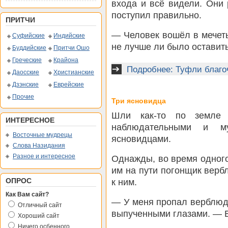
входа и всё видели. Они 
поступил правильно.
ПРИТЧИ
— Человек вошёл в мечеть
Суфийские
Индийские
не лучше ли было оставит
Буддийские
Притчи Ошо
Греческие
Крайона
Подробнее: Туфли благ
Даосские
Христианские
Дзэнские
Еврейские
Прочие
Три ясновидца
Шли как-то по земле
ИНТЕРЕСНОЕ
наблюдательными и м
Восточные мудрецы
ясновидцами.
Слова Назидания
Разное и интересное
Однажды, во время одного
им на пути погонщик верб
ОПРОС
к ним.
Как Вам сайт?
— У меня пропал верблюд
Отличный сайт
выпученными глазами. — В
Хороший сайт
Ничего осбенного