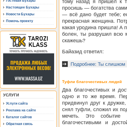
тому назад я пришёл к т
Гостевая Бухары
просишь — богатства сами
Настоящее Бухары
— всё дано будет тебе; 
Новости Бухары
прекрасная женщина. Пот
Помочь проекту
какая уродина пришла! А п
болен, ты разрушил всю м
скажешь?
Байазид ответил:
Подробнее: Ты слишком 
Туфли благочестивых людей
Два благочестивых и дос
УСЛУГИ
одно и то же время. Пе
придвинул друг к дружке,
Услуги сайта
снял туфли, сложил их под
Реклама на сайте
мечеть. Это событие 
Каталог сайтов
благочестивыми и дост
Обратная связь