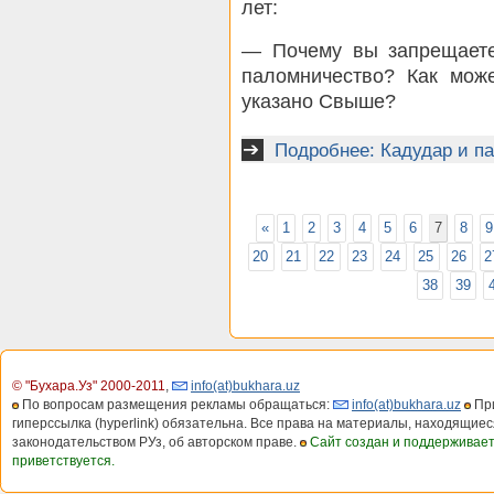
лет:
— Почему вы запрещаете
паломничество? Как може
указано Свыше?
Подробнее: Кадудар и п
«
1
2
3
4
5
6
7
8
9
20
21
22
23
24
25
26
2
38
39
© "Бухара.Уз" 2000-2011
,
info(at)bukhara.uz
По вопросам размещения рекламы обращаться:
info(at)bukhara.uz
При
гиперссылка (hyperlink) обязательна. Все права на материалы, находящиес
законодательством РУз, об авторском праве.
Сайт создан и поддерживае
приветствуется.