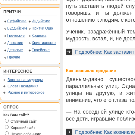
путь заставить людей слу
ПРИТЧИ
говоришь, и ты должен
отношению к людям, с кот
Суфийские
Индийские
Буддийские
Притчи Ошо
Ученик, раздражённый те
Греческие
Крайона
мудрость, встал, и, не до
Даосские
Христианские
Дзэнские
Еврейские
Подробнее: Как застави
Прочие
Как возникло предание
ИНТЕРЕСНОЕ
Давным-давно существо
Восточные мудрецы
параллельных улиц. Одн
Слова Назидания
улицы на другую, и жит
Разное и интересное
внимание, что его глаза п
ОПРОС
— На соседней улице кто-
Как Вам сайт?
все дети, игравшие поблизо
Отличный сайт
Хороший сайт
Подробнее: Как возникл
Ничего осбенного