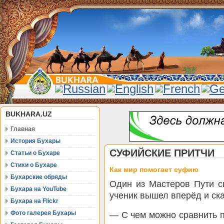
BUKHARA.UZ
Главная
История Бухары
СУФИЙСКИЕ ПРИТЧИ
Статьи о Бухаре
Стихи о Бухаре
Как мир помогает суфию
Бухарские обряды
Один из Мастеров Пути с
Бухара на YouTube
ученик вышел вперёд и ска
Бухара на Flickr
Фото галерея Бухары
— С чем можно сравнить 