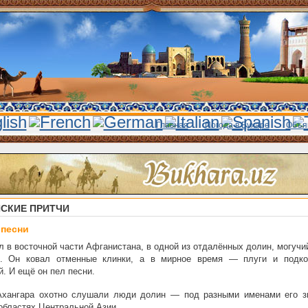
Главная
Погода в Бухаре
Объя
СКИЕ ПРИТЧИ
 песни
 в восточной части Афганистана, в одной из отдалённых долин, могучи
р. Он ковал отменные клинки, а в мирное время — плуги и подк
. И ещё он пел песни.
Ахангара охотно слушали люди долин — под разными именами его з
областях Центральной Азии.