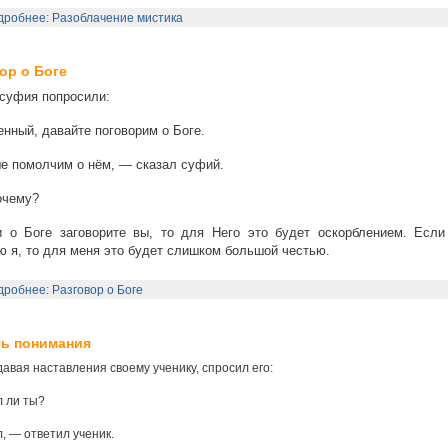
дробнее: Разоблачение мистика
ор о Боге
суфия попросили:
нный, давайте поговорим о Боге.
 помолчим о нём, — сказал суфий.
очему?
 о Боге заговорите вы, то для Него это будет оскорблением. Если
ю я, то для меня это будет слишком большой честью.
робнее: Разговор о Боге
ь понимания
авая наставления своему ученику, спросил его:
 ли ты?
, — ответил ученик.