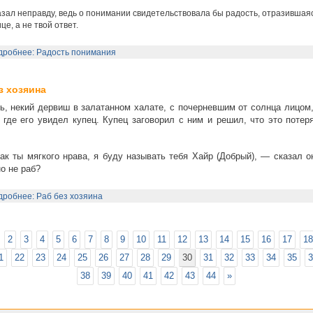
азал неправду, ведь о понимании свидетельствовала бы радость, отразившая
це, а не твой ответ.
дробнее: Радость понимания
з хозяина
ь, некий дервиш в залатанном халате, с почерневшим от солнца лицом
 где его увидел купец. Купец заговорил с ним и решил, что это поте
ак ты мягкого нрава, я буду называть тебя Хайр (Добрый), — сказал 
о не раб?
робнее: Раб без хозяина
2
3
4
5
6
7
8
9
10
11
12
13
14
15
16
17
18
1
22
23
24
25
26
27
28
29
30
31
32
33
34
35
3
38
39
40
41
42
43
44
»