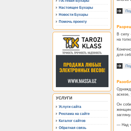
Гостевая Бухары
Настоящее Бухары
Под
Новости Бухары
Помочь проекту
Разре
В силу 
на толк
Конечно
для себ
По
Разобл
Однажд
аскезе,
УСЛУГИ
Он соби
Услуги сайта
женщина
Реклама на сайте
загляну
Каталог сайтов
— Над ч
Обратная связь