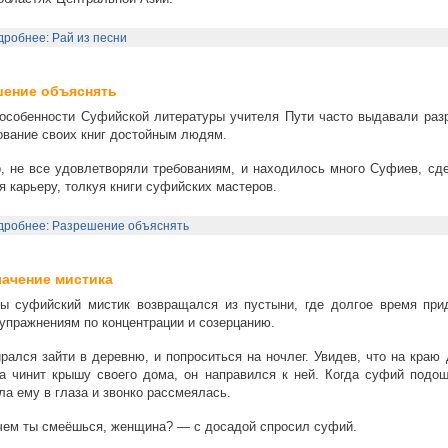
робнее: Рай из песни
шение объяснять
особенности Суфийской литературы учителя Пути часто выдавали раз
ование своих книг достойным людям.
, не все удовлетворяли требованиям, и находилось много Суфиев, сд
я карьеру, толкуя книги суфийских мастеров.
дробнее: Разрешение объяснять
ачение мистика
ы суфийский мистик возвращался из пустыни, где долгое время при
 упражнениям по концентрации и созерцанию.
рался зайти в деревню, и попроситься на ночлег. Увидев, что на краю
 чинит крышу своего дома, он направился к ней. Когда суфий подош
ла ему в глаза и звонко рассмеялась.
ем ты смеёшься, женщина? — с досадой спросил суфий.