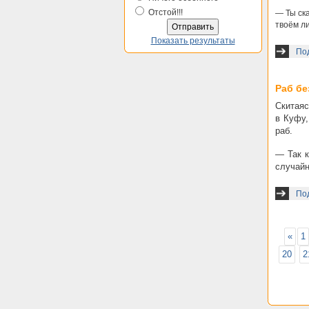
Отстой!!!
— Ты ск
твоём ли
Показать результаты
По
Раб бе
Скитаяс
в Куфу,
раб.
— Так к
случайн
Под
«
1
20
2