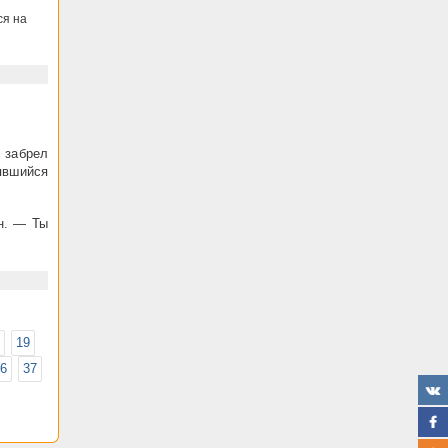
ся на
, забрел
рявшийся
он. — Ты
19
6
37