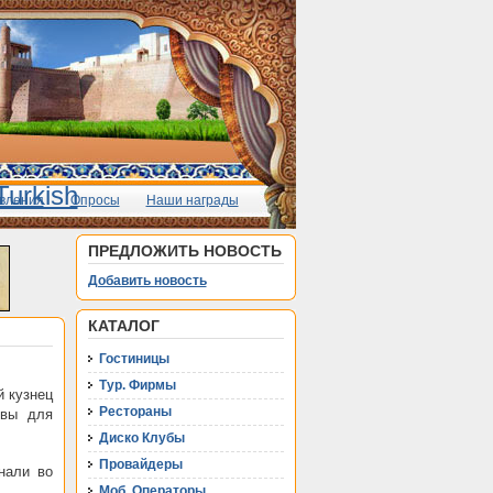
вления
Опросы
Наши награды
ПРЕДЛОЖИТЬ НОВОСТЬ
Добавить новость
КАТАЛОГ
Гостиницы
Тур. Фирмы
й кузнец
Рестораны
овы для
Диско Клубы
Провайдеры
нали во
Моб. Операторы