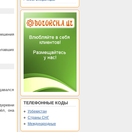
решения
елавших
давался
ТЕЛЕФОННЫЕ КОДЫ
 деревни
ёл, она
Узбекистан
Страны СНГ
Международные