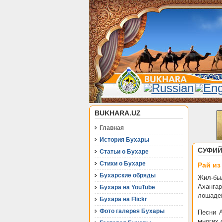
BUKHARA.UZ
Главная
История Бухары
СУФИЙ
Статьи о Бухаре
Стихи о Бухаре
Рай из
Бухарские обряды
Жил-был
Аханга
Бухара на YouTube
лошадей
Бухара на Flickr
Фото галерея Бухары
Песни 
многих 