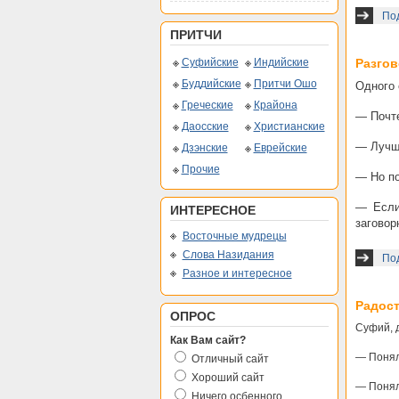
По
ПРИТЧИ
Суфийские
Индийские
Разгов
Буддийские
Притчи Ошо
Одного 
Греческие
Крайона
— Почте
Даосские
Христианские
— Лучше
Дзэнские
Еврейские
Прочие
— Но п
— Если
ИНТЕРЕСНОЕ
заговор
Восточные мудрецы
Слова Назидания
Под
Разное и интересное
Радост
ОПРОС
Суфий, д
Как Вам сайт?
— Понял
Отличный сайт
Хороший сайт
— Понял
Ничего осбенного