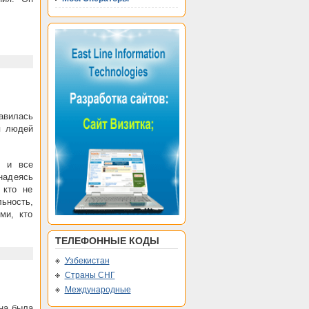
лавилась
я людей
, и все
надеясь
 кто не
льность,
ми, кто
ТЕЛЕФОННЫЕ КОДЫ
Узбекистан
Страны СНГ
Международные
на была