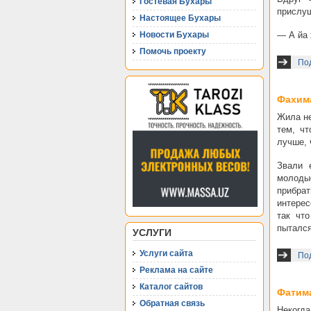
Гостевая Бухары
прислуш
Настоящее Бухары
Новости Бухары
— А йа х
Помочь проекту
По
Фахима
Жила не
тем, чт
лучше, 
Звали 
молодые
прибра
интерес
так чт
пытался
УСЛУГИ
Услуги сайта
По
Реклама на сайте
Каталог сайтов
Фатим
Обратная связь
Некогда