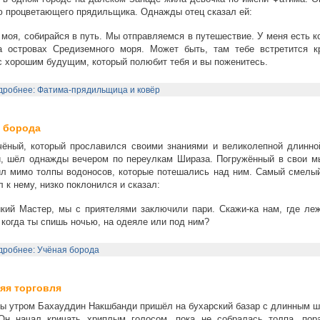
 процветающего прядильщика. Однажды отец сказал ей:
моя, собирайся в путь. Мы отправляемся в путешествие. У меня есть к
а островах Средиземного моря. Может быть, там тебе встретится к
 хорошим будущим, который полюбит тебя и вы поженитесь.
дробнее: Фатима-прядильщица и ковёр
 борода
чёный, который прославился своими знаниями и великолепной длинно
й, шёл однажды вечером по переулкам Шираза. Погружённый в свои м
л мимо толпы водоносов, которые потешались над ним. Самый смелый
 к нему, низко поклонился и сказал:
ий Мастер, мы с приятелями заключили пари. Скажи-ка нам, где леж
 когда ты спишь ночью, на одеяле или под ним?
дробнее: Учёная борода
яя торговля
 утром Бахауддин Накшбанди пришёл на бухарский базар с длинным ш
 Он начал кричать хриплым голосом, пока не собралась толпа, пор