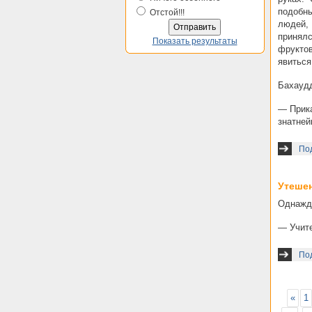
подобны
Отстой!!!
людей,
принялс
Показать результаты
фрукто
явиться
Бахаудд
— Прика
знатней
Под
Утеше
Однажды
— Учите
По
«
1