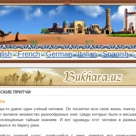
Главная
Погода в Бухаре
Объя
СКИЕ ПРИТЧИ
ла
да-то давно один учёный человек. Он посвятил всю свою жизнь поиску
л великое множество разнообразных книг, среди которых были и весьм
 посвящённые тайным знаниям. И вот однажды этот человек в размы
вался по берегу реки.
чей-то громкий голос, донёсшийся с реки, прервал его размышле