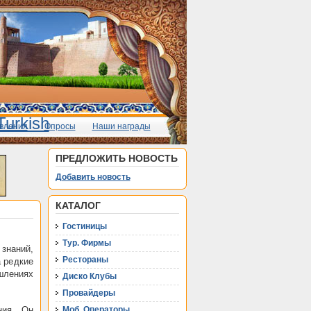
вления
Опросы
Наши награды
ПРЕДЛОЖИТЬ НОВОСТЬ
Добавить новость
КАТАЛОГ
Гостиницы
Тур. Фирмы
 знаний,
Рестораны
а редкие
шлениях
Диско Клубы
Провайдеры
ния. Он
Моб. Операторы