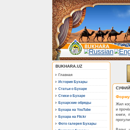
BUKHARA.UZ
Главная
История Бухары
СУФИЙ
Статьи о Бухаре
Стихи о Бухаре
Форму
Бухарские обряды
Жил ког
и прочё
Бухара на YouTube
книги,
Бухара на Flickr
прогули
Фото галерея Бухары
Вдруг 