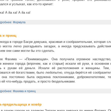
ался и услыхал, как кто-то кричит:
а! А йа ха! А йа ха!
дробнее: Формула
 и принц
когда в городе Басре девушка, красивая и сообразительная, которая с
о могла легко разгадывать загадки, а иногда предсказывать действи
чем они сами могли бы это сделать.
ее Фахима — «Понимающая». Она получила огромное наследство
 женихи города (впрочем, как и старые) искали её руки, в основном 
ть к рукам её деньги. Искали её расположения и женщины. Тем,
овался её богатствами, было любопытно, откуда берётся её сообразите
о она постоянно была окружена поклонниками, доброжелателями, те
 ей что-нибудь продать, и просто бездельниками.
дробнее: Фахима и принц
а-прядильщица и ковёр
 в одном городе на далеком Западе жила девочка по имени Фатима. О