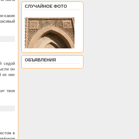
СЛУЧАЙНОЕ ФОТО
ое-какие
расивый
ОБЪЯВЛЕНИЯ
й седой
ысли он
 из них
ит твоя
естом в
ажённая