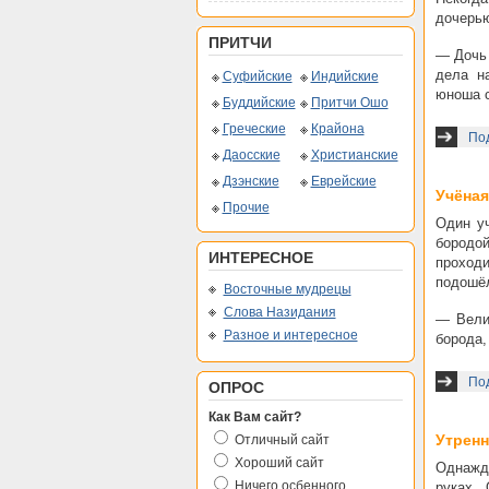
дочерью
ПРИТЧИ
— Дочь 
дела н
Суфийские
Индийские
юноша с
Буддийские
Притчи Ошо
Греческие
Крайона
По
Даосские
Христианские
Дзэнские
Еврейские
Учёная
Прочие
Один у
бородо
ИНТЕРЕСНОЕ
проходи
подошёл
Восточные мудрецы
Слова Назидания
— Велик
Разное и интересное
борода,
По
ОПРОС
Как Вам сайт?
Утренн
Отличный сайт
Хороший сайт
Однажды
Ничего осбенного
руках.