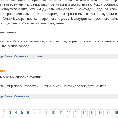
м поведением человека такой репутации и достоинства. Когда собрали
 недоумевающих, что им думать или делать, Бахауддин поднял свой
я переворачивать лотки с товаром, и скоро он был окружён грудами о
в. Эмир Бухары послал нарочного к дому Бахауддина, прося его нем
 во дворец и объяснить своё поведение.
ин ответил:
жите собрать законоведов, старших придворных, министров, военачаль
ших купцов города!
робнее: Утренняя торговля
ние
 ученик спросил суфия:
ль, мир полон горестей! Скажи, в чём найти человеку утешение?
дробнее: Утешение
2
3
4
5
6
7
8
9
10
11
12
13
14
15
16
17
18