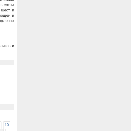
сь сотни
 шест и
вощей и
едленно
ников и
19