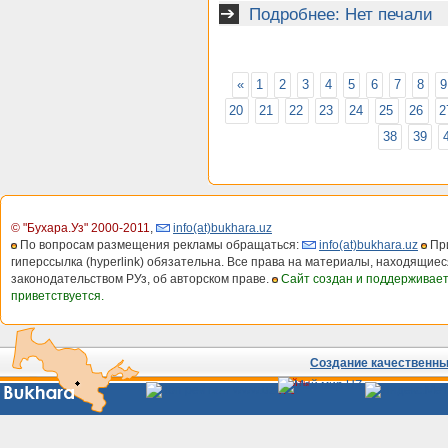
Подробнее: Нет печали
«
1
2
3
4
5
6
7
8
9
20
21
22
23
24
25
26
2
38
39
© "Бухара.Уз" 2000-2011
,
info(at)bukhara.uz
По вопросам размещения рекламы обращаться:
info(at)bukhara.uz
При
гиперссылка (hyperlink) обязательна. Все права на материалы, находящиес
законодательством РУз, об авторском праве.
Сайт создан и поддерживае
приветствуется.
Создание качественных
Сайты
Узбекистана