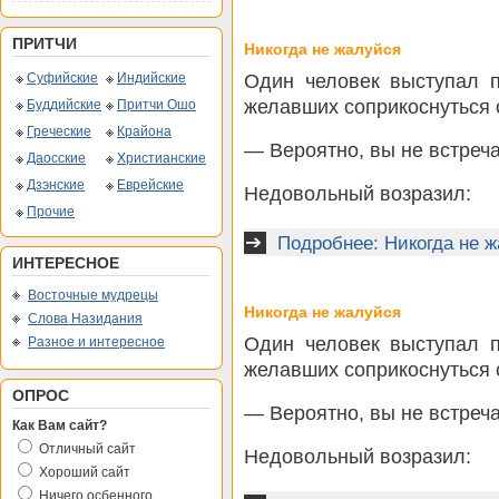
ПРИТЧИ
Никогда не жалуйся
Один человек выступал 
Суфийские
Индийские
желавших соприкоснуться с
Буддийские
Притчи Ошо
Греческие
Крайона
— Вероятно, вы не встреч
Даосские
Христианские
Дзэнские
Еврейские
Недовольный возразил:
Прочие
Подробнее: Никогда не 
ИНТЕРЕСНОЕ
Восточные мудрецы
Никогда не жалуйся
Слова Назидания
Один человек выступал 
Разное и интересное
желавших соприкоснуться с
ОПРОС
— Вероятно, вы не встреч
Как Вам сайт?
Отличный сайт
Недовольный возразил:
Хороший сайт
Ничего осбенного