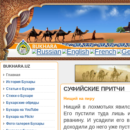
BUKHARA.UZ
Главная
История Бухары
СУФИЙСКИЕ ПРИТЧИ
Статьи о Бухаре
Стихи о Бухаре
Нищий на пиру
Бухарские обряды
Нищий в лохмотьях явилс
Бухара на YouTube
Его пустили туда лишь и
Бухара на Flickr
рванину. И усадили его 
Фото галерея Бухары
доходили до него уже пус